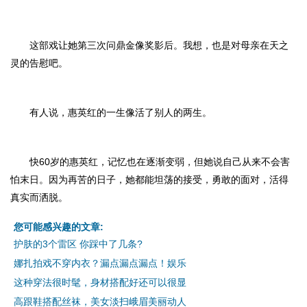
这部戏让她第三次问鼎金像奖影后。我想，也是对母亲在天之
灵的告慰吧。
有人说，惠英红的一生像活了别人的两生。
快60岁的惠英红，记忆也在逐渐变弱，但她说自己从来不会害
怕末日。因为再苦的日子，她都能坦荡的接受，勇敢的面对，活得
真实而洒脱。
您可能感兴趣的文章:
护肤的3个雷区 你踩中了几条?
娜扎拍戏不穿内衣？漏点漏点漏点！娱乐
这种穿法很时髦，身材搭配好还可以很显
高跟鞋搭配丝袜，美女淡扫峨眉美丽动人