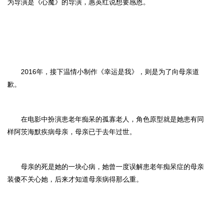
为导演是《心魔》的导演，惠英红说想要感恩。
2016年，接下温情小制作《幸运是我》，则是为了向母亲道
歉。
在电影中扮演患老年痴呆的孤寡老人，角色原型就是她患有同
样阿茨海默疾病母亲，母亲已于去年过世。
母亲的死是她的一块心病，她曾一度误解患老年痴呆症的母亲
装傻不关心她，后来才知道母亲病得那么重。