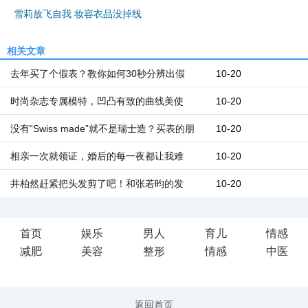
雪莉放飞自我 妆容衣品没掉线
相关文章
去年买了个假表？教你如何30秒分辨出假
10-20
时尚杂志专属模特，凹凸有致的曲线美使
10-20
没有“Swiss made”就不是瑞士造？买表的朋
10-20
相亲一次就领证，婚后的每一夜都让我难
10-20
井柏然赶紧把头发剪了吧！和张若昀的发
10-20
首页
娱乐
男人
育儿
情感
减肥
美容
整形
情感
中医
iis7站长之家
返回首页