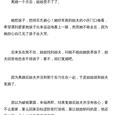
离婚一个月后，姐姐受不了了。
她想孩子，想得百爪挠心！她经常跑到姐夫的小区门口偷看，
希望遇到婆婆抱孩子出来远远地看上一眼，然而她不敢走近，因为
她担心自己见了孩子会大哭。
后来实在熬不住，姐姐找到姐夫，问能不能由她抚养孩子，姐
夫回答他也舍不得孩子，要不，咱们复婚吧。
因为离婚后姐夫并没和那个实习生在一起，于是姐姐就和姐夫
复婚了。
原以为破镜重圆，幸福再即。结果复婚后姐夫并没有收心，要
不么着家，要么回家后钻进卧室打游戏，最让姐姐郁闷的是，他还