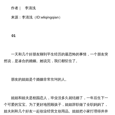
作者
｜ 李清浅
来源：李清浅（ID:wliqingqian）
01
一天和几个好朋友聊到平生经历的最恐怖的事情，一个朋友突
然说，是凑合的婚姻。她说完，我们都怔住了。
朋友的姐姐是个婚姻非常坎坷的人。
姐姐和姐夫是校园恋人，毕业没多久就结婚了，一年后生下一
个可爱的宝宝。为了更好地照顾孩子，姐姐辞职做了全职妈妈了，
姐夫则和几个好友一起创业经营文创用品。姐姐把小家打理得井井