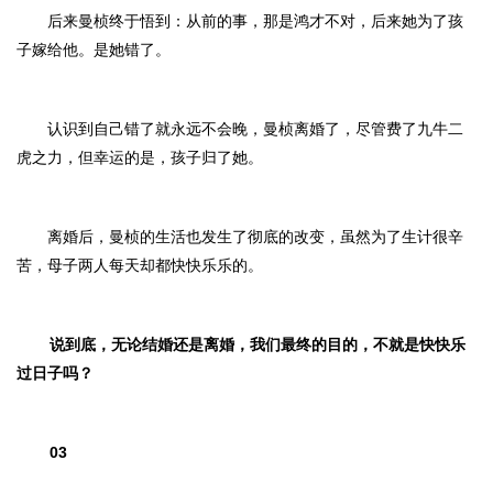
后来曼桢终于悟到：从前的事，那是鸿才不对，后来她为了孩
子嫁给他。是她错了。
认识到自己错了就永远不会晚，曼桢离婚了，尽管费了九牛二
虎之力，但幸运的是，孩子归了她。
离婚后，曼桢的生活也发生了彻底的改变，虽然为了生计很辛
苦，母子两人每天却都快快乐乐的。
说到底，无论结婚还是离婚，我们最终的目的，不就是快快乐
过日子吗？
03