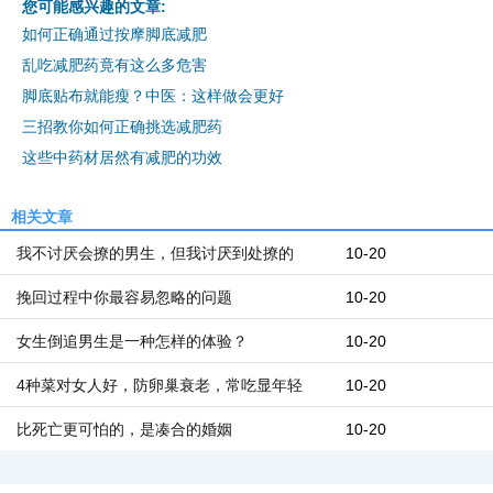
您可能感兴趣的文章:
如何正确通过按摩脚底减肥
乱吃减肥药竟有这么多危害
脚底贴布就能瘦？中医：这样做会更好
三招教你如何正确挑选减肥药
这些中药材居然有减肥的功效
相关文章
我不讨厌会撩的男生，但我讨厌到处撩的
10-20
挽回过程中你最容易忽略的问题
10-20
女生倒追男生是一种怎样的体验？
10-20
4种菜对女人好，防卵巢衰老，常吃显年轻
10-20
比死亡更可怕的，是凑合的婚姻
10-20