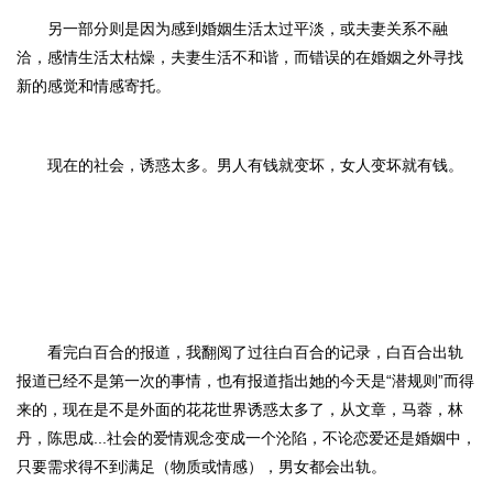
另一部分则是因为感到婚姻生活太过平淡，或夫妻关系不融
洽，感情生活太枯燥，夫妻生活不和谐，而错误的在婚姻之外寻找
新的感觉和情感寄托。
现在的社会，诱惑太多。
男人有钱就变坏，女人变坏就有钱
。
看完白百合的报道，我翻阅了过往白百合的记录，白百合出轨
报道已经不是第一次的事情，也有报道指出她的今天是
“潜规则”而得
来的，现在是不是外面的
花花世界诱惑太多
了
，
从文章，马蓉，林
丹，陈思成
...社会的爱情观念变成一个沦陷，
不论恋爱还是婚姻中，
只要需求得不到满足（物质或情感），男女都会出轨
。