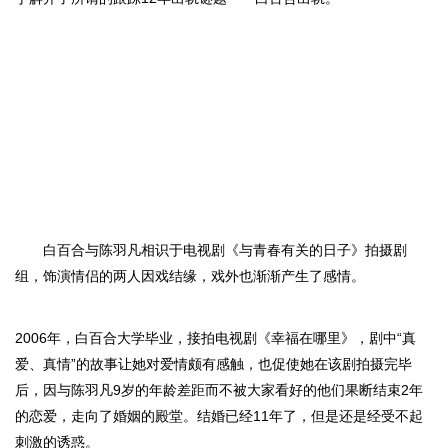
白百合与
陈羽凡
相识于电视剧
《与青春有关的日子》
拍摄剧
组，饰演情侣的两人因戏结缘，戏外也渐渐产生了感情。
2006年，
白百合大学
毕业，接拍电视剧
《幸福在哪里》
，剧中
“真
爱、真情”的故事让她对爱情颇有感触，也促使她在该剧拍摄完毕
后，因与
陈羽凡
9岁的年龄差距而不被大家看好的他们果断结束2年
的恋爱，走向了婚姻的殿堂。
结婚已经
11年了，但是还是经受不起
刺激的诱惑。