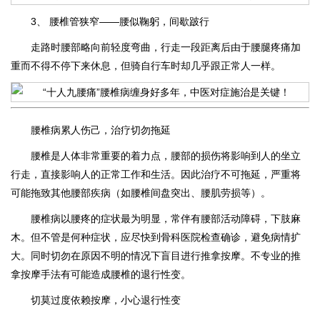
3、 腰椎管狭窄——腰似鞠躬，间歇跛行
走路时腰部略向前轻度弯曲，行走一段距离后由于腰腿疼痛加
重而不得不停下来休息，但骑自行车时却几乎跟正常人一样。
腰椎病累人伤己，治疗切勿拖延
腰椎是人体非常重要的着力点，腰部的损伤将影响到人的坐立
行走，直接影响人的正常工作和生活。因此治疗不可拖延，严重将
可能拖致其他腰部疾病（如腰椎间盘突出、腰肌劳损等）。
腰椎病以腰疼的症状最为明显，常伴有腰部活动障碍，下肢麻
木。但不管是何种症状，应尽快到骨科医院检查确诊，避免病情扩
大。同时切勿在原因不明的情况下盲目进行推拿按摩。不专业的推
拿按摩手法有可能造成腰椎的退行性变。
切莫过度依赖按摩，小心退行性变