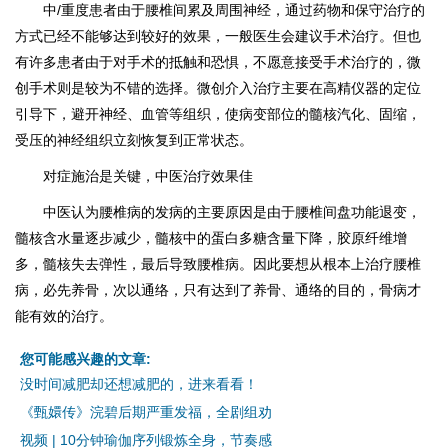
中/重度患者由于腰椎间累及周围神经，通过药物和保守治疗的
方式已经不能够达到较好的效果，一般医生会建议手术治疗。但也
有许多患者由于对手术的抵触和恐惧，不愿意接受手术治疗的，微
创手术则是较为不错的选择。微创介入治疗主要在高精仪器的定位
引导下，避开神经、血管等组织，使病变部位的髓核汽化、固缩，
受压的神经组织立刻恢复到正常状态。
对症施治是关键，中医治疗效果佳
中医认为腰椎病的发病的主要原因是由于腰椎间盘功能退变，
髓核含水量逐步减少，髓核中的蛋白多糖含量下降，胶原纤维增
多，髓核失去弹性，最后导致腰椎病。因此要想从根本上治疗腰椎
病，必先养骨，次以通络，只有达到了养骨、通络的目的，骨病才
能有效的治疗。
您可能感兴趣的文章:
没时间减肥却还想减肥的，进来看看！
《甄嬛传》浣碧后期严重发福，全剧组劝
视频 | 10分钟瑜伽序列锻炼全身，节奏感