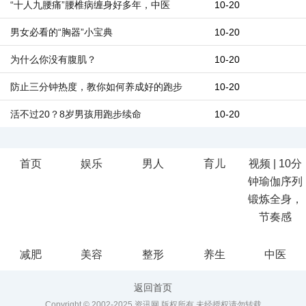
“十人九腰痛”腰椎病缠身好多年，中医
10-20
男女必看的“胸器”小宝典
10-20
为什么你没有腹肌？
10-20
防止三分钟热度，教你如何养成好的跑步
10-20
活不过20？8岁男孩用跑步续命
10-20
首页
娱乐
男人
育儿
视频 | 10分
钟瑜伽序列
锻炼全身，
节奏感
iis7站长之家
减肥
美容
整形
养生
中医
返回首页
Copyright © 2002-2025 资讯网 版权所有 未经授权请勿转载