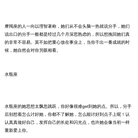
摩羯座的人一向以理智著称，她们从不会头脑一热就说分手，她们
说出口的分手一般都是经过几个月深思熟虑的，所以想挽回她们真
的非常不容易。莫不如把重心放在事业上，当你干出一番成就的时
候，她自然会对你另眼相看。
水瓶座
水瓶座的她思想太飘忽跳跃，你好像很难get到她的点。所以，分手
后别想着怎么讨好她，你都不了解她，怎么能讨好到点子上呢！认
认真真做好自己，发挥自己的长处和闪光点，也许她会像当初一样
重新爱上你。